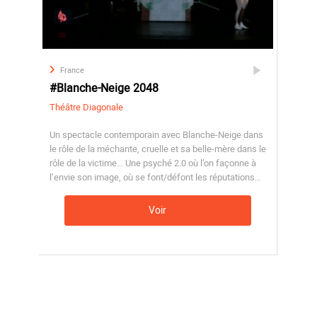
France
#Blanche-Neige 2048
Théâtre Diagonale
Un spectacle contemporain avec Blanche-Neige dans
le rôle de la méchante, cruelle et sa belle-mère dans le
rôle de la victime… Une psyché 2.0 où l’on façonne à
l’envie son image, où se font/défont les réputations…
Voir