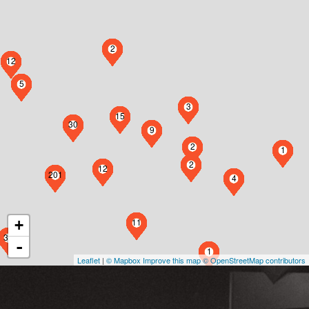
2
12
5
3
15
30
9
2
1
2
12
201
4
11
+
36
-
1
Leaflet
|
© Mapbox
Improve this map
© OpenStreetMap contributors