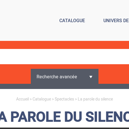
CATALOGUE
UNIVERS D
Recherche avancée
Accueil
>
Catalogue
>
Spectacles
> La parole du silence
A PAROLE DU SILEN