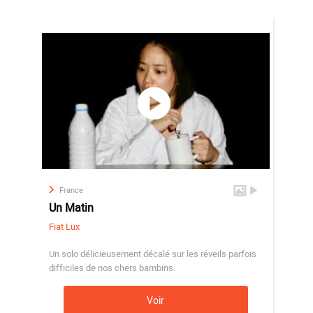
France
Un Matin
Fiat Lux
Un solo délicieusement décalé sur les réveils parfois
difficiles de nos chers bambins.
Voir