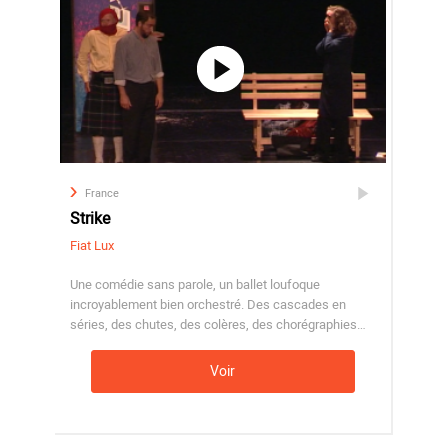
France
Strike
Fiat Lux
Une comédie sans parole, un ballet loufoque
incroyablement bien orchestré. Des cascades en
séries, des chutes, des colères, des chorégraphies…
Voir